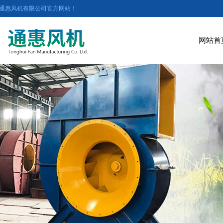
通惠风机有限公司官方网站！
网站首