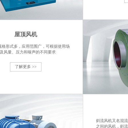
屋顶风机
规格形式多，应用范围广，可根据使用场
及风量、压力和噪声的不同要求
了解更多 >>
斜流风机又名混流
之间的风机，斜流