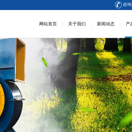
咨询热
网站首页
关于我们
新闻动态
产