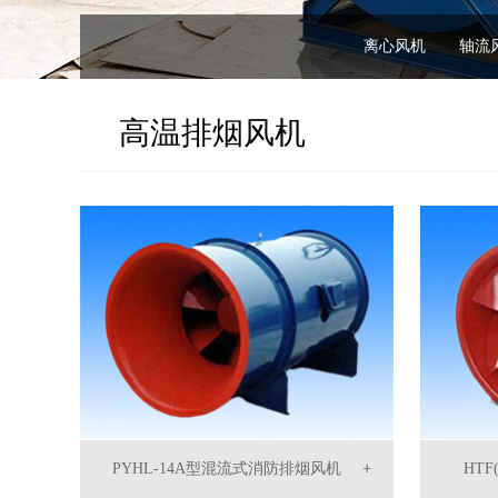
离心风机
轴流
高温排烟风机
+
PYHL-14A型混流式消防排烟风机
HT