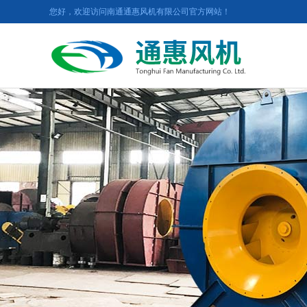
您好，欢迎访问南通通惠风机有限公司官方网站！