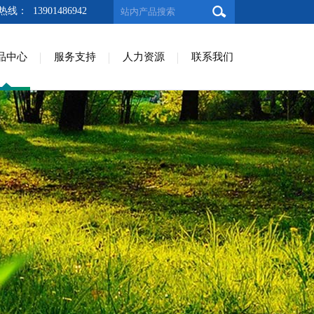
线： 13901486942
品中心
服务支持
人力资源
联系我们