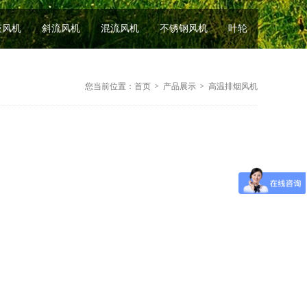
茨风机
斜流风机
混流风机
不锈钢风机
叶轮
您当前位置：
首页
产品展示
高温排烟风机
>
>