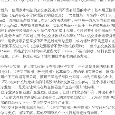
性能，使用亲水铝箔的热交换器翅片间不应有明显的水桥；基本耐压性
泄漏（允许存在不导致泄漏的明显变形）；气密性能，年漏率不大于2g
m2；管内残余杂质含量，按6.4.5方法试验时，平均每平方米管内表面积
过40mg/m2；热交换器换热面积，实际换热面积不应小于标称换热面积的
翅片的热交换器表面发生颜色变化的累计面积，不超过整个换热器面积
边毛刺分布面积不应超过整个热交换器迎风面积的20%；热交换器铜管折
0%；铜管折弯后壁厚减薄不应超过光管总壁厚（或内螺纹管平均壁厚）
露铜管数不应超过2根（边板处漏铜管不受铜管根数限制），整个热交换器
.5mm，焊接后的钎料填料深度应大于3.0mm，不应有裂纹，钎料表面
烧等现象。此外，标准还规定了性能和技术要求的试验方法。
标准已经实施，但目前我们还没有看到标准文本，并不清楚具体的指标要
注意到，《房间空调器用热交换器》起草单位为美的集团有限公司、珠海
广州松下空调器有限公司、苏州三星电子有限公司等，均为空调整机企业
“不知道为什么制定标准的时候没有让热交换器企业参与，这个标准对他
专业性，二是无法让标准在热交换器生产企业中更好地传播。”
些专业热交换器生产企业发出过邀请，但他们对此热情不高，并没有参
“目前大多数空调整机企业都有自己的热交换器配套厂，70%的空调‘两
器的熟悉程度不亚于专业热交换器生产企业。”
的热交换器全部由志高自供。“《房间空调器用热交换器》的实施对我们
做得更好。据我了解，其他空调整机企业执行起来也没有难度。”