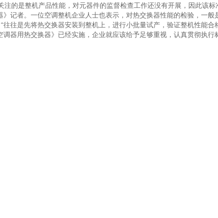
关注的是整机产品性能，对元器件的监督检查工作还没有开展，因此该标
器》记者。一位空调整机企业人士也表示，对热交换器性能的检验，一般
“往往是先将热交换器安装到整机上，进行小批量试产，验证整机性能合
空调器用热交换器》已经实施，企业就应该给予足够重视，认真贯彻执行
资讯
服务支持
人力资源
闻
售后服务
人才理念
闻
常见问题
人才培养