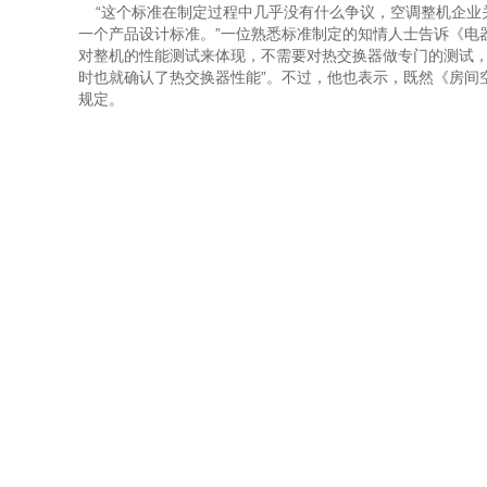
“这个标准在制定过程中几乎没有什么争议，空调整机企业
一个产品设计标准。”一位熟悉标准制定的知情人士告诉《电
对整机的性能测试来体现，不需要对热交换器做专门的测试，
时也就确认了热交换器性能”。不过，他也表示，既然《房间
规定。
关于我们
产品展示
新闻
公司简介
离心风机
公司新
企业文化
轴流风机
行业新