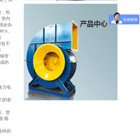
能，热
；管内
残余杂
98％。
的
弯处不
的
露铜管
形成的
格力电
。
们的影
与。曾
器’都
这样的