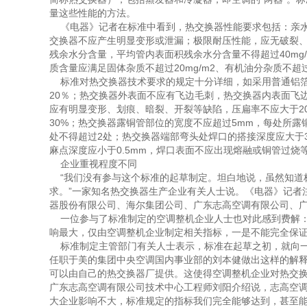
量这些性能的方法。
《电器》记者在标准中看到，热交换器性能要求包括：亲水
交换器不应产生明显变形或泄漏；极限耐压性能，应无破裂、
残余水分含量，平均管内表面积残余水分含量不得超过40mg/
质含量应满足固体杂质不超过20mg/m2、有机油分杂质不超
标准对热交换器技术要求的规定十分详细，如采用普通铝箔
20％；热交换器外表面不应有飞边毛刺，热交换器内表面飞
应有明显变形、划痕、暗裂、开裂等缺陷，压扁率不应大于2
30%；热交换器露铜管部位的宽度不应超过5mm，每处所
处不得超过2处；热交换器端部弯头处焊口的搭接深度应大于3
麻点深度应小于0.5mm，焊口表面不应出现熔融或铜管过
企业重视程度不同
“我们没有参与这个标准的起草制定。坦白地说，虽然知道
求。”一家知名热交换器生产企业有关人士说。《电器》记者
器股份有限公司、海尔集团公司、广东志高空调有限公司、
一位参与了标准制定的空调整机企业人士也对此感到费解：
响最大，仅由空调整机企业制定相关指标，一是不能完全保证
标准制定主管部门有关人士表示，标准在起草之初，就向一
任职于美的集团中央空调国内事业部的刘本健做出这样的解释：
可以由自己的热交换器厂提供。这使得空调整机企业对热交换
广东志高空调有限公司技术中心工程师刘阳介绍说，志高空调
大企业影响不大，标准规定的指标我们完全能够达到，甚至能