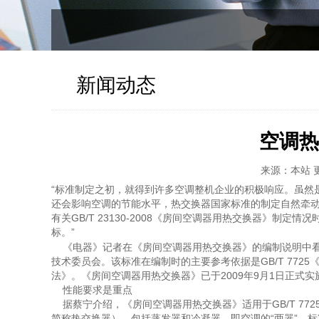
新闻动态
空调热
来源：本站
“标准制定之初，就得到许多空调整机企业的积极响应。虽然
还会影响空调的节能水平，热交换器国家标准的制定自然牵动
有关GB/T 23130-2008《房间空调器用热交换器》制
标。”
《电器》记者在《房间空调器用热交换器》的编制说明中看
技术委员会。该标准在编制时的主要参考依据是GB/T 7725《
法》。《房间空调器用热交换器》已于2009年9月1日正式
性能要求是重点
据蔡宁介绍，《房间空调器用热交换器》适用于GB/T 77
简称热交换器），包括蒸发器和冷凝器，即空调的“两器”。